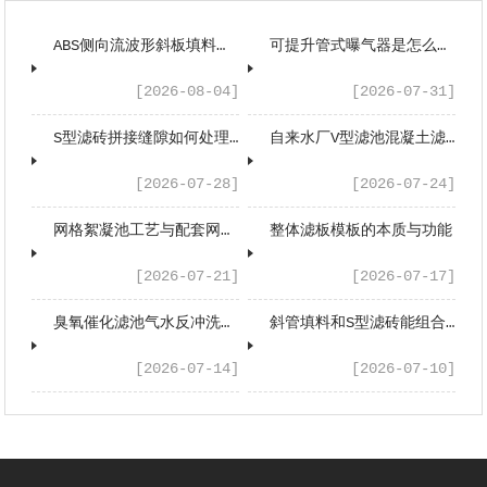
ABS侧向流波形斜板填料是什么工作原理？
可提升管式曝气器是怎么工作的？
[2026-08-04]
[2026-07-31]
S型滤砖拼接缝隙如何处理？
自来水厂V型滤池混凝土滤板的工艺应用与性能优势
[2026-07-28]
[2026-07-24]
网格絮凝池工艺与配套网格填料工程应用浅析
整体滤板模板的本质与功能
[2026-07-21]
[2026-07-17]
臭氧催化滤池气水反冲洗系统配套设备有哪些？
斜管填料和S型滤砖能组合应用吗？
[2026-07-14]
[2026-07-10]