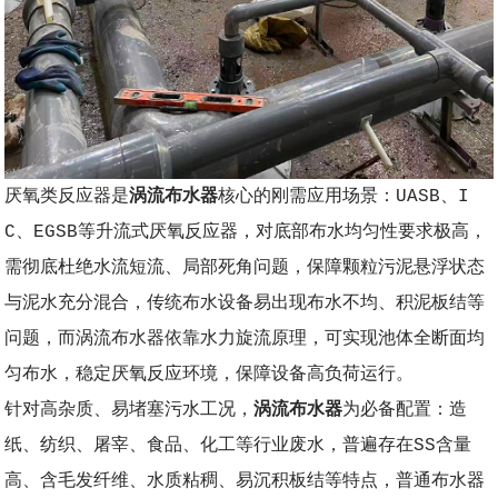
厌氧类反应器是
涡流布水器
核心的刚需应用场景：UASB、I
C、EGSB等升流式厌氧反应器，对底部布水均匀性要求极高，
需彻底杜绝水流短流、局部死角问题，保障颗粒污泥悬浮状态
与泥水充分混合，传统布水设备易出现布水不均、积泥板结等
问题，而涡流布水器依靠水力旋流原理，可实现池体全断面均
匀布水，稳定厌氧反应环境，保障设备高负荷运行。
针对高杂质、易堵塞污水工况，
涡流布水器
为必备配置：造
纸、纺织、屠宰、食品、化工等行业废水，普遍存在SS含量
高、含毛发纤维、水质粘稠、易沉积板结等特点，普通布水器