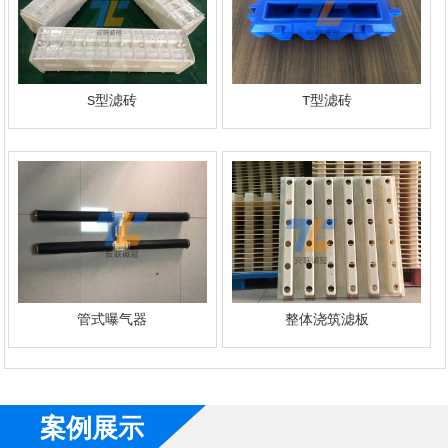
S型滤砖
T型滤砖
管式曝气器
整体浇筑滤板
案例展示