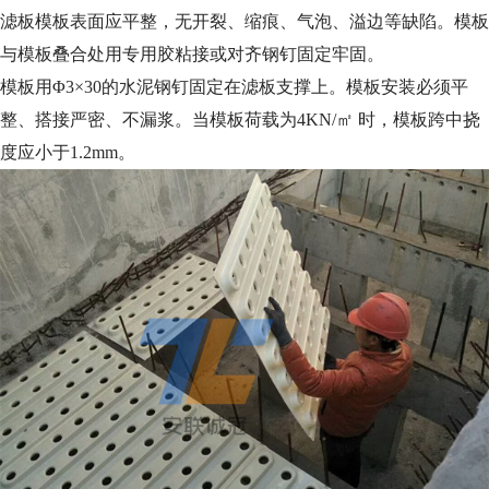
滤板模板表面应平整，无开裂、缩痕、气泡、溢边等缺陷。模板
与模板叠合处用专用胶粘接或对齐钢钉固定牢固。
模板用Φ3×30的水泥钢钉固定在滤板支撑上。模板安装必须平
整、搭接严密、不漏浆。当模板荷载为4KN/㎡ 时，模板跨中挠
度应小于1.2mm。