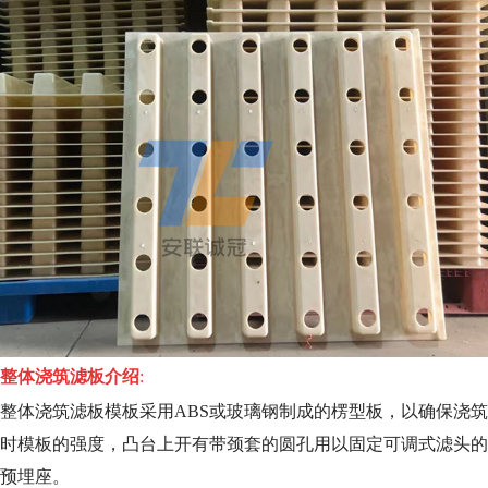
整体浇筑滤板介绍
:
整体浇筑滤板模板采用ABS或玻璃钢制成的楞型板，以确保浇筑
时模板的强度，凸台上开有带颈套的圆孔用以固定可调式滤头的
预埋座。