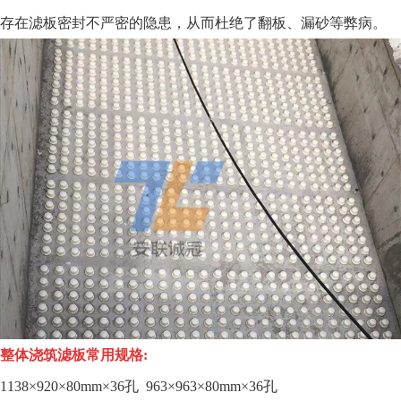
存在滤板密封不严密的隐患，从而杜绝了翻板、漏砂等弊病。
整体浇筑滤板
常用规格:
1138×920×80mm×36孔 963×963×
80mm
×36孔