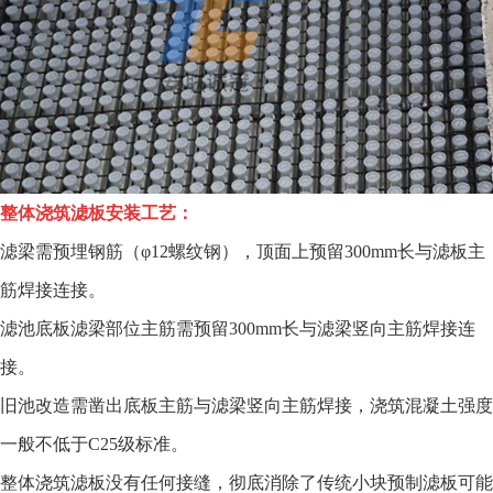
整体浇筑滤板安装工艺：
滤梁需预埋钢筋（φ12螺纹钢），顶面上预留300mm长与滤板主
筋焊接连接。
滤池底板滤梁部位主筋需预留300mm长与滤梁竖向主筋焊接连
接。
旧池改造需凿出底板主筋与滤梁竖向主筋焊接，浇筑混凝土强度
一般不低于C25级标准。
整体浇筑滤板没有任何接缝，彻底消除了传统小块预制滤板可能