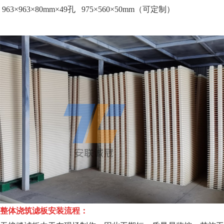
963×963×
80mm
×49孔
975×560×50
mm
（可定制）
整体浇筑滤板安装流程：