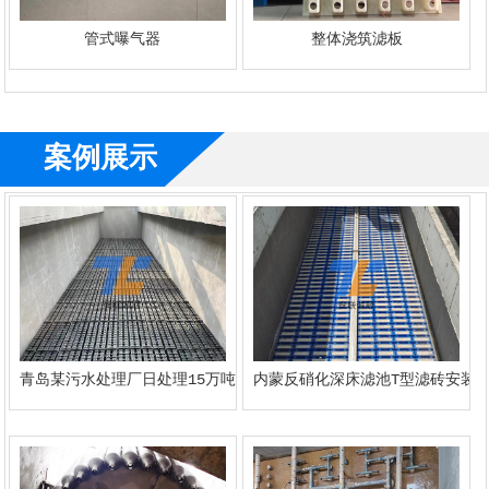
管式曝气器
整体浇筑滤板
案例展示
青岛某污水处理厂日处理15万吨反硝化滤池s型施工案例
内蒙反硝化深床滤池T型滤砖安装