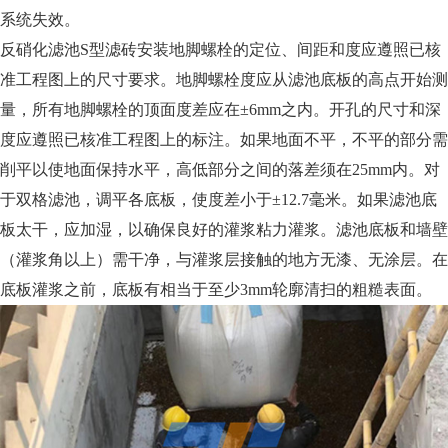
系统失效。
反硝化滤池S型滤砖安装
地脚螺栓的定位、间距和度应遵照已核
准工程图上的尺寸要求。地脚螺栓度应从滤池底板的高点开始测
量，所有地脚螺栓的顶面度差应在±6mm之内。开孔的尺寸和深
度应遵照已核准工程图上的标注。
如果地面不平，不平的部分需
削平以使地面保持水平，高低部分之间的落差须在25mm内。对
于双格滤池，调平各底板，使度差小于±12.7毫米。如果滤池底
板太干，应加湿，以确保良好的灌浆粘力灌浆。滤池底板和墙壁
（灌浆角以上）需干净，与灌浆层接触的地方无漆、无涂层。在
底板灌浆之前，底板有相当于至少3mm轮廓清扫的粗糙表面。