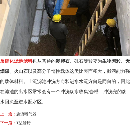
反硝化滤池滤料
也从普通的
鹅卵石
、砾石等转变为
生物陶粒
、
无
烟煤
、
火山石
以及高分子惰性载体这类比表面积大，截污能力强
的载体材料。上流滤池冲洗方向和进水水流方向是同向的，因此
在滤池的出水区常常会有一个冲洗废水收集池/槽，冲洗完的废
水回流至进水配水区。
上一篇：
旋流曝气器
下一篇：
T型滤砖