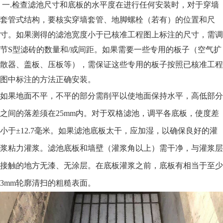
一.检查滤池尺寸和底板的水平度在进行任何安装时，对于穿墙
套管式结构，要核实穿墙套管、地脚螺栓（若有）的位置和尺
寸。如果测得的滤池宽度小于已核准工程图上标注的尺寸，需调
节S型滤砖的数量和/或间距。如果需要一些专用的板子（空气扩
散器、盖板、压板等），需保证这些专用的板子按照已核准工程
图中标注的方法正确安装。
如果地面不平，不平的部分需削平以使地面保持水平，高低部分
之间的落差须在25mm内。对于双格滤池，调平各底板，使度差
小于±12.7毫米。如果滤池底板太干，应加湿，以确保良好的灌
浆粘力灌浆。滤池底板和墙壁（灌浆角以上）需干净，与灌浆层
接触的地方无漆、无涂层。在底板灌浆之前，底板有相当于至少
3mm轮廓清扫的粗糙表面。