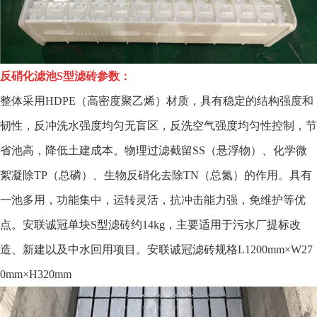
反硝化滤池
S型滤砖参数：
整体采用HDPE（高密度聚乙烯）材质，具有稳定的结构强度和
韧性，反冲洗水强度均匀无盲区，反洗空气强度均匀性控制，节
省池高，降低土建成本。物理过滤截留SS（悬浮物）、化学微
絮凝除TP（总磷）、生物反硝化去除TN（总氮）的作用。具有
一池多用，功能集中，运转灵活，抗冲击能力强，免维护等优
点。安联诚冠单块S型滤砖约14kg，主要适用于污水厂提标改
造、新建以及中水回用项目。安联诚冠滤砖规格L1200mm×W27
0mm×H320mm