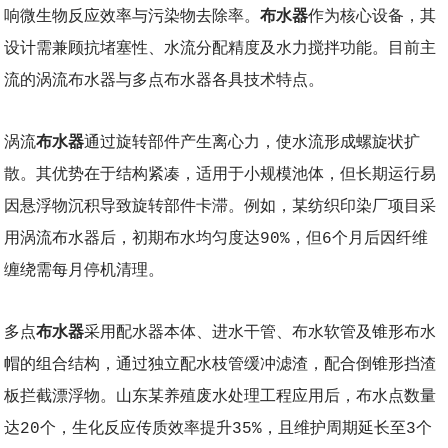
响微生物反应效率与污染物去除率。
布水器
作为核心设备，其
设计需兼顾抗堵塞性、水流分配精度及水力搅拌功能。目前主
流的涡流布水器与多点布水器各具技术特点。
涡流
布水器
通过旋转部件产生离心力，使水流形成螺旋状扩
散。其优势在于结构紧凑，适用于小规模池体，但长期运行易
因悬浮物沉积导致旋转部件卡滞。例如，某纺织印染厂项目采
用涡流布水器后，初期布水均匀度达90%，但6个月后因纤维
缠绕需每月停机清理。
多点
布水器
采用配水器本体、进水干管、布水软管及锥形布水
帽的组合结构，通过独立配水枝管缓冲滤渣，配合倒锥形挡渣
板拦截漂浮物。山东某养殖废水处理工程应用后，布水点数量
达20个，生化反应传质效率提升35%，且维护周期延长至3个