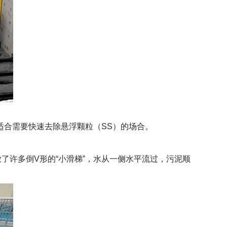
适合需要快速去除悬浮颗粒（SS）的场合。
了许多倒V形的“小滑梯”，水从一侧水平流过，污泥顺