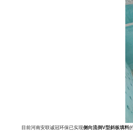
目前河南安联诚冠环保已实现
侧向流倒V型斜板填料