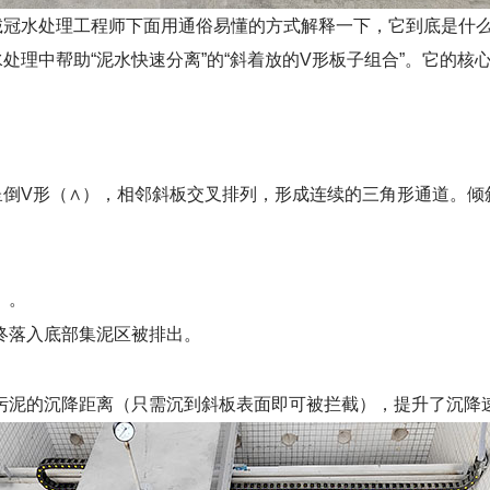
诚冠水处理工程师下面用通俗易懂的方式解释一下，它到底是什
理中帮助“泥水快速分离”的“斜着放的V形板子组合”。它的核
倒V形（∧），相邻斜板交叉排列，形成连续的三角形通道。倾斜
）。
终落入底部集泥区被排出。
污泥的沉降距离（只需沉到斜板表面即可被拦截），提升了沉降