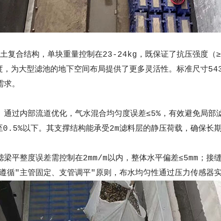
混凝土复合结构，单块重量控制在23-24kg，既保证了抗压强度（
，为大型滤池的地下空间布局提供了更多灵活性。标准尺寸543×
需求。
。通过内部流道优化，气水混合均匀度误差≤5%，有效避免局部
至0.5%以下。其支撑结构能承受2m滤料层的静压荷载，确保长
梁平整度误差需控制在2mm/m以内，整体水平偏差≤5mm；
管道系统遵循"主管固定、支管调平"原则，布水均匀性通过压力传感