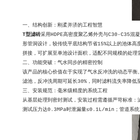
一、结构创新：刚柔并济的工程智慧
T型滤砖
采用HDPE高密度聚乙烯外壳与C30-C35
形管洞设计，较传统平底结构节省15%以上的池体高度
拼接，可扩展至
单池设计面积
，适配不同规模的处理
二、功能突破：气水同步的精密控制
该产品的核心价值在于实现了气水反冲洗的动态平衡
滤池，反冲洗周期可延长30%，同时滤料流失率降低
三、安装规范：毫米级精度的系统工程
从基层处理到密封测试，安装过程需遵循严苛标准：滤
测试压力达0.3MPa时泄漏量≤0.1L/min；