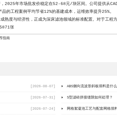
，2025年市场批发价稳定在52-68元/块区间。公司提供从
品的工程案例平均节省12%的基建成本，运维效率提升25%。
术成熟度与经济性，正成为深床滤池领域的标准配置。对于工程
871张
荐指南
[2026-08-07]
ABS侧向流波形斜板填料是什
[2026-07-31]
S型滤砖拼接缝隙如何处理？
[2026-07-24]
网格絮凝池工艺与配套网格填