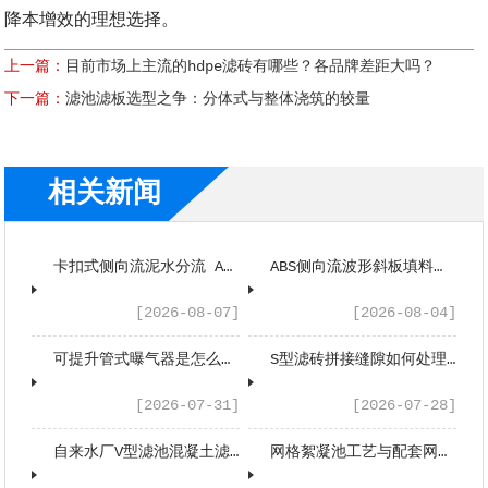
降本增效的理想选择。
上一篇：
​​目前市场上主流的hdpe滤砖有哪些？各品牌差距大吗？​
下一篇：
滤池滤板选型之争：分体式与整体浇筑的较量
相关新闻
卡扣式侧向流泥水分流 A 型斜板安装指南
ABS侧向流波形斜板填料是什么工作原理？
[2026-08-07]
[2026-08-04]
可提升管式曝气器是怎么工作的？
S型滤砖拼接缝隙如何处理？
[2026-07-31]
[2026-07-28]
自来水厂V型滤池混凝土滤板的工艺应用与性能优势
网格絮凝池工艺与配套网格填料工程应用浅析