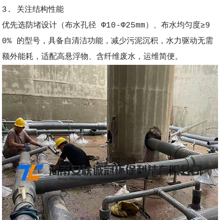
3. 关注结构性能
优先选防堵设计（布水孔径 Φ10-Φ25mm）、布水均匀度≥9
0% 的型号，具备自清洁功能，减少污泥沉积，水力驱动无需
额外能耗，适配高悬浮物、含纤维废水，运维简便。