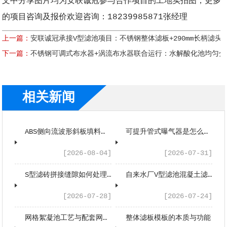
文中分享图片均为安联诚冠参与合作项目的工地实拍图，更多
的项目咨询及报价欢迎咨询：18239985871张经理
上一篇：
安联诚冠承接V型滤池项目：不锈钢整体滤板+290mm长柄滤头
下一篇：
不锈钢可调式布水器+涡流布水器联合运行：水解酸化池均匀分
相关新闻
ABS侧向流波形斜板填料是什么工作原理？
可提升管式曝气器是怎么工作的？
[2026-08-04]
[2026-07-31]
S型滤砖拼接缝隙如何处理？
自来水厂V型滤池混凝土滤板的工艺应用与性能优势
[2026-07-28]
[2026-07-24]
网格絮凝池工艺与配套网格填料工程应用浅析
整体滤板模板的本质与功能