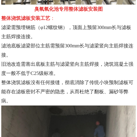
臭氧氧化池专用整体滤板安装图
整体浇筑滤板安装工艺
：
滤梁需预埋钢筋（φ12螺纹钢），顶面上预留300mm长与滤板
主筋焊接连接。
滤池底板滤梁部位主筋需预留300mm长与滤梁竖向主筋焊接连
接。
旧池改造需凿出底板主筋与滤梁竖向主筋焊接，浇筑混凝土强
度一般不低于C25级标准。
整体浇筑滤板没有任何接缝，彻底消除了传统小块预制滤板可
能存在滤板密封不严密的隐患，从而杜绝了翻板、漏砂等弊
病。