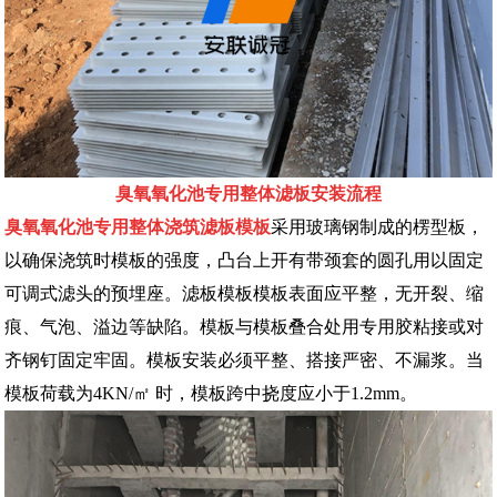
臭氧氧化池专用整体滤板安装流程
臭氧氧化池专用整体浇筑滤板模板
采用玻璃钢制成的楞型板，
以确保浇筑时模板的强度，凸台上开有带颈套的圆孔用以固定
可调式滤头的预埋座。滤板模板模板表面应平整，无开裂、缩
痕、气泡、溢边等缺陷。模板与模板叠合处用专用胶粘接或对
齐钢钉固定牢固。模板安装必须平整、搭接严密、不漏浆。当
模板荷载为4KN/㎡ 时，模板跨中挠度应小于1.2mm。