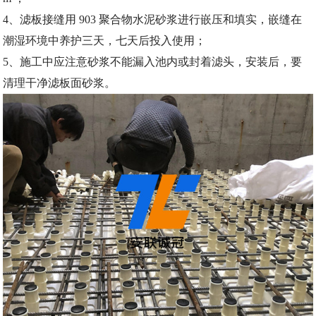
4、滤板接缝用 903 聚合物水泥砂浆进行嵌压和填实，嵌缝在
潮湿环境中养护三天，七天后投入使用；
5、施工中应注意砂浆不能漏入池内或封着滤头，安装后，要
清理干净滤板面砂浆。