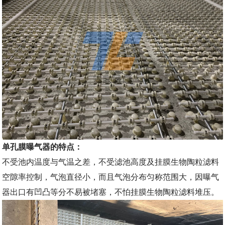
单孔膜曝气器的特点：
不受池内温度与气温之差，不受滤池高度及挂膜生物陶粒滤料
空隙率控制，气泡直径小，而且气泡分布匀称范围大，因曝气
器出口有凹凸等分不易被堵塞，不怕挂膜生物陶粒滤料堆压。