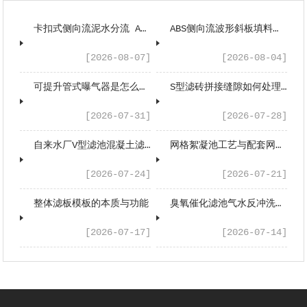
卡扣式侧向流泥水分流 A 型斜板安装指南
ABS侧向流波形斜板填料是什么工作原理？
[2026-08-07]
[2026-08-04]
可提升管式曝气器是怎么工作的？
S型滤砖拼接缝隙如何处理？
[2026-07-31]
[2026-07-28]
自来水厂V型滤池混凝土滤板的工艺应用与性能优势
网格絮凝池工艺与配套网格填料工程应用浅析
[2026-07-24]
[2026-07-21]
整体滤板模板的本质与功能
臭氧催化滤池气水反冲洗系统配套设备有哪些？
[2026-07-17]
[2026-07-14]